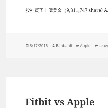
股神買了十億美金（9,811,747 share) A
Posted
Author
Categories
5/17/2016
Banbanli
Apple
Leav
on
Fitbit vs Apple