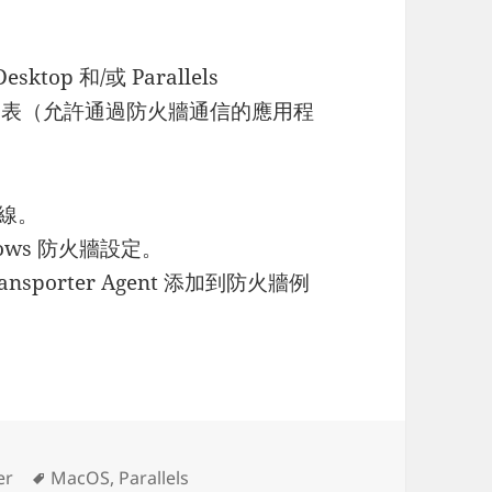
top 和/或 Parallels
火牆例外列表（允許通過防火牆通信的應用程
連線。
ows 防火牆設定。
s Transporter Agent 添加到防火牆例
Tags
er
MacOS
,
Parallels