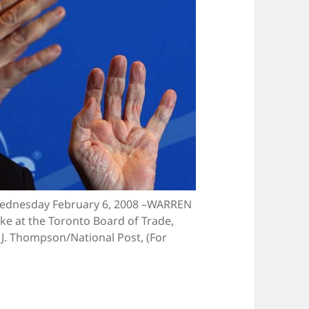
ednesday February 6, 2008 –WARREN
ke at the Toronto Board of Trade,
J. Thompson/National Post, (For