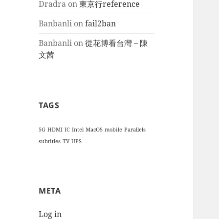
Dradra
on
東京行reference
Banbanli
on
fail2ban
Banbanli
on
從花博看台灣 – 陳
文茜
TAGS
5G
HDMI
IC
Intel
MacOS
mobile
Parallels
subtitles
TV
UPS
META
Log in