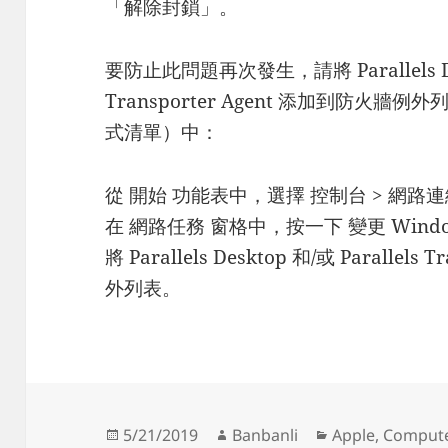
「解除封鎖」。
要防止此問題再次發生，請將 Parallels Desk
Transporter Agent 添加到防
式清單）中：
從 開始 功能表中，選擇 控制台 > 網路
在 網路任務 窗格中，按一下 變更 Wind
將 Parallels Desktop 和/或 Parallel
外列表。
Posted
Author
Categories
5/21/2019
Banbanli
Apple
,
Comput