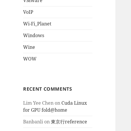
VMware
VoIP
Wi-Fi_Planet
Windows
Wine
WOW
RECENT COMMENTS
Lim Yee Chen
on
Cuda Linux
for GPU fold@home
Banbanli
on
東京行reference