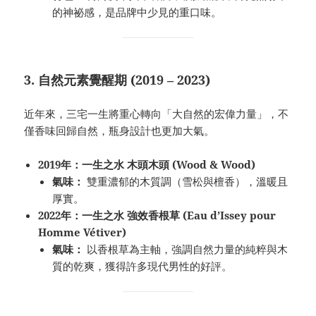
的神祕感，是品牌中少見的重口味。
3. 自然元素覺醒期 (2019 – 2023)
近年來，三宅一生將重心轉向「大自然的宏偉力量」，不
僅香味回歸自然，瓶身設計也更加大氣。
2019年：一生之水 木頭木頭 (Wood & Wood)
氣味：
雙重濃郁的木質調（雪松與檀香），溫暖且
厚實。
2022年：一生之水 強效香根草 (Eau d’Issey pour
Homme Vétiver)
氣味：
以香根草為主軸，強調自然力量的純粹與木
質的乾爽，獲得許多現代男性的好評。