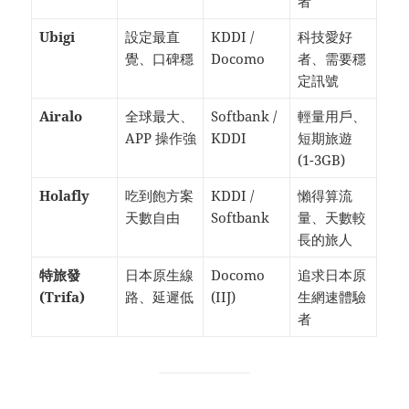
者
Ubigi
設定最直
KDDI /
科技愛好
覺、口碑穩
Docomo
者、需要穩
定訊號
Airalo
全球最大、
Softbank /
輕量用戶、
APP 操作強
KDDI
短期旅遊
(1-3GB)
Holafly
吃到飽方案
KDDI /
懶得算流
天數自由
Softbank
量、天數較
長的旅人
特旅發
日本原生線
Docomo
追求日本原
(Trifa)
路、延遲低
(IIJ)
生網速體驗
者