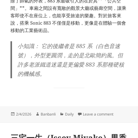
除了帥氣的外表，883 系最吸引人的在於其**「公共空
間」**。車廂之間設有寬敞的觀景大廳或藝廊空間，讓乘
客即使不在座位上，也能享受旅途的樂趣。對於旅客來
說，搭乘 Sonic 883 不僅僅是移動，更像是在體驗一個會
移動的工業藝術品。
小知識：
它的後繼者是
885 系（白色音速
號）
，外型更圓潤，走的是北歐簡約風。但
許多老派鐵道迷還是更偏愛 883 系那種硬核
的機械感。
Posted
Author
Categories
on Sonic 8
2/4/2026
Banbanli
Daily
Leave a comment
on
三宅一生（Issey Miyake）男香