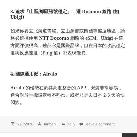
3. 追求「山區/郊區訊號穩定」：選 Docomo 線路 (如
Ubigi)
如果你要去北海道雪場、立山黑部或四國等偏遠地區，請
務必選擇使用
NTT Docomo
網路的 eSIM。
Ubigi
在這
方面評價很高，雖然它是國際品牌，但在日本的收訊穩定
度與反應速度（Ping 值）都表現優異。
4. 國際通用派：Airalo
Airalo 的優勢在於其高度整合的 APP，安裝非常容易，
適合對於手機設定較不熟悉、或者只是去日本 2-3 天的快
閃族。
Posted
Author
Categories
on Japan eS
1/28/2026
Banbanli
Daily
Leave a comment
on
Posts