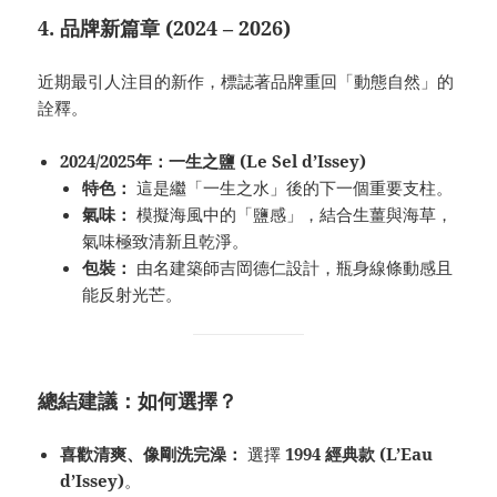
4. 品牌新篇章 (2024 – 2026)
近期最引人注目的新作，標誌著品牌重回「動態自然」的
詮釋。
2024/2025年：一生之鹽 (Le Sel d’Issey)
特色：
這是繼「一生之水」後的下一個重要支柱。
氣味：
模擬海風中的「鹽感」，結合生薑與海草，
氣味極致清新且乾淨。
包裝：
由名建築師吉岡德仁設計，瓶身線條動感且
能反射光芒。
總結建議：如何選擇？
喜歡清爽、像剛洗完澡：
選擇
1994 經典款 (L’Eau
d’Issey)
。