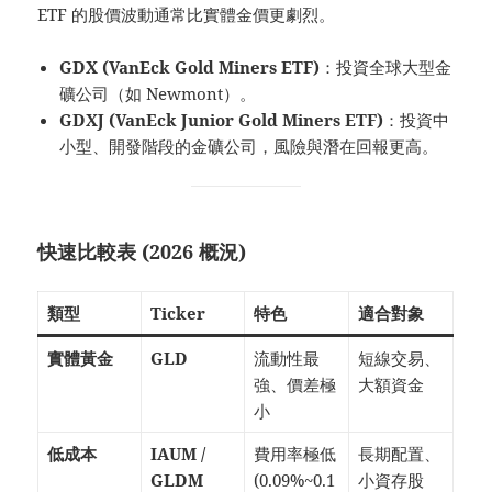
ETF 的股價波動通常比實體金價更劇烈。
GDX (VanEck Gold Miners ETF)
：投資全球大型金
礦公司（如 Newmont）。
GDXJ (VanEck Junior Gold Miners ETF)
：投資中
小型、開發階段的金礦公司，風險與潛在回報更高。
快速比較表 (2026 概況)
類型
Ticker
特色
適合對象
實體黃金
GLD
流動性最
短線交易、
強、價差極
大額資金
小
低成本
IAUM /
費用率極低
長期配置、
GLDM
(0.09%~0.1
小資存股