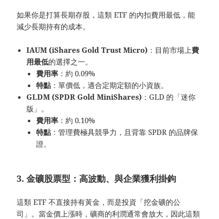
如果你是打算長期存股，這類 ETF 的內扣費用最低，能
減少長期持有的成本。
IAUM (iShares Gold Trust Micro)
：目前市場上
費
用最低
的選擇之一。
費用率
：約 0.09%
特點
：單價低，適合定期定額的小資族。
GLDM (SPDR Gold MiniShares)
：GLD 的「迷你
版」。
費用率
：約 0.10%
特點
：管理費極具競爭力，且背靠 SPDR 的品牌保
證。
3. 金礦股票型：高波動、與企業獲利掛鉤
這類 ETF 不直接持有黃金，而是投資「挖金礦的公
司」。當金價上漲時，礦商的利潤通常會放大，因此這類