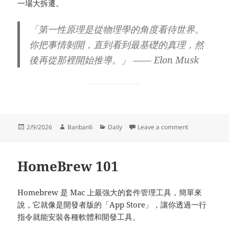
一場大拆遷。
「第一性原理是從物理學的角度看待世界。
你把事情剝開，直到看到最基礎的真理，然
後再從那裡開始推導。」 —— Elon Musk
Posted
Author
Categories
on 第一性原理
2/9/2026
Banbanli
Daily
Leave a comment
on
HomeBrew 101
Homebrew 是 Mac 上最強大的套件管理工具，簡單來
說，它就像是開發者版的「App Store」，讓你透過一行
指令就能安裝各種軟體和開發工具。