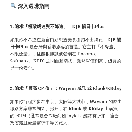
深入選購指南
1. 追求「極致網速與不降速」：DJB 暢日卡Plus
如果你不希望在新宿街頭想查美食卻跑不出網頁，
DJB 暢
日卡Plus
是台灣與香港旅客的首選。它主打「不降速、
不限流量」，且能根據訊號強弱在 Docomo、
Softbank、KDDI 之間自動切換。雖然單價稍高，但買的
是一份安心。
2. 追求「最高 CP 值」：Waysim 威訊 或 Klook/KKday
如果你行程大多在東京、大阪等大城市，
Waysim
的原生
線路方案非常划算。另外，在
Klook
或
KKday
上購買
的 eSIM（通常是合作廠商如 Joytel）經常有折扣，適合
想省錢且流量需求中等的旅人。