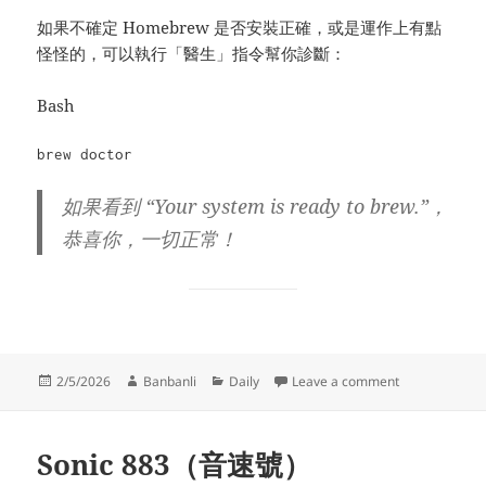
如果不確定 Homebrew 是否安裝正確，或是運作上有點
怪怪的，可以執行「醫生」指令幫你診斷：
Bash
如果看到
“Your system is ready to brew.”
，
恭喜你，一切正常！
Posted
Author
Categories
on HomeBrew
2/5/2026
Banbanli
Daily
Leave a comment
on
Sonic 883（音速號）