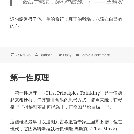
「破山中賊易，破心中賊難。」 —— 王陽明
這句話道盡了他一生的修行：真正的戰場，永遠在自己的
內心。
Posted
Author
Categories
on 王陽明
2/9/2026
Banbanli
Daily
Leave a comment
on
第一性原理
「第一性原理」（First Principles Thinking）是一個聽
起來很硬核，但其實非常酷的思考方式。簡單來說，它就
是**「拆解到不能再拆為止，再從頭開始建構」**。
這個概念最早可以追溯到古希臘哲學家亞里斯多德，但在
現代，它因為特斯拉執行長伊隆·馬斯克（Elon Musk）