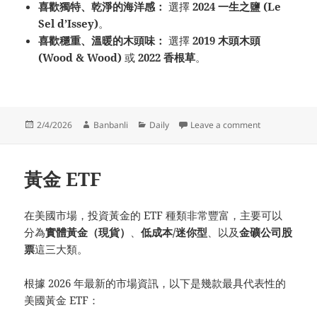
喜歡獨特、乾淨的海洋感：
選擇
2024 一生之鹽 (Le
Sel d’Issey)
。
喜歡穩重、溫暖的木頭味：
選擇
2019 木頭木頭
(Wood & Wood)
或
2022 香根草
。
Posted
Author
Categories
on 三宅一生（Is
2/4/2026
Banbanli
Daily
Leave a comment
on
黃金 ETF
在美國市場，投資黃金的 ETF 種類非常豐富，主要可以
分為
實體黃金（現貨）
、
低成本/迷你型
、以及
金礦公司股
票
這三大類。
根據 2026 年最新的市場資訊，以下是幾款最具代表性的
美國黃金 ETF：