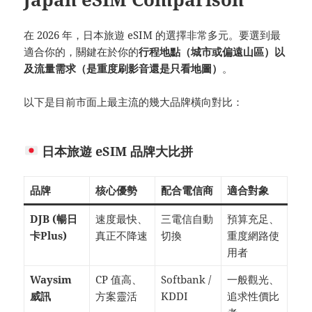
在 2026 年，日本旅遊 eSIM 的選擇非常多元。要選到最
適合你的，關鍵在於你的
行程地點（城市或偏遠山區）以
及流量需求（是重度刷影音還是只看地圖）
。
以下是目前市面上最主流的幾大品牌橫向對比：
日本旅遊 eSIM 品牌大比拼
品牌
核心優勢
配合電信商
適合對象
DJB (暢日
速度最快、
三電信自動
預算充足、
卡Plus)
真正不降速
切換
重度網路使
用者
Waysim
CP 值高、
Softbank /
一般觀光、
威訊
方案靈活
KDDI
追求性價比