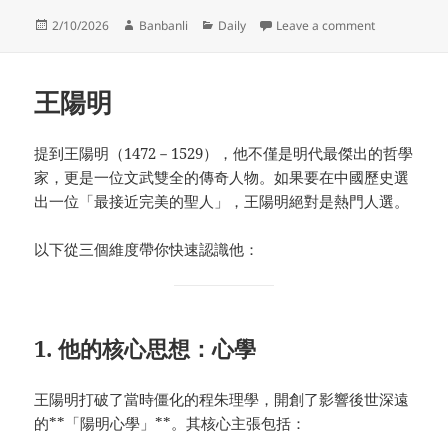
Posted
Author
Categories
on 台灣好用的
2/10/2026
Banbanli
Daily
Leave a comment
on
王陽明
提到王陽明（1472－1529），他不僅是明代最傑出的哲學
家，更是一位文武雙全的傳奇人物。如果要在中國歷史選
出一位「最接近完美的聖人」，王陽明絕對是熱門人選。
以下從三個維度帶你快速認識他：
1. 他的核心思想：心學
王陽明打破了當時僵化的程朱理學，開創了影響後世深遠
的**「陽明心學」**。其核心主張包括：