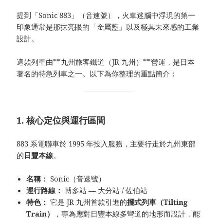
提到「Sonic 883」（音速號），火車迷腦中浮現的第一
印象通常是那抹亮眼的「金屬藍」以及極具未來感的工業
設計。
這款列車由**九州旅客鐵道（JR 九州）**營運，是日本
著名的特急列車之一。以下為你整理的重點簡介：
1. 核心定位與運行區間
883 系電聯車於 1995 年投入服務，主要行走於九州東部
的
日豐本線
。
名稱：
Sonic（音速號）
運行路線：
博多站 — 大分站 / 佐伯站
特色：
它是 JR 九州首款引進的
擺式列車（Tilting
Train）
，專為應對日豐本線多彎道的地形而設計，能