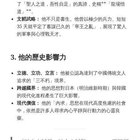
了「聖人之道，吾性自足」的真諦，史稱**「龍場悟
道」**。
文韜武略：
他不只是書生。他曾以極少的兵力、短短
35 天就平定了蓄謀已久的「寧王之亂」，展現了驚人
的軍事與心理戰天才。
3. 他的歷史影響力
立德、立功、立言：
他被公認為達到了中國傳統文人
追求的「三不朽」境界。
跨越國界：
他的思想對日本（明治維新時期）與韓國
的現代化進程產生了巨大影響。
現代價值：
他的「內求」思想在現代高度焦慮的社會
中，依然是許多人尋求內心平靜與行動力的心靈良
藥。