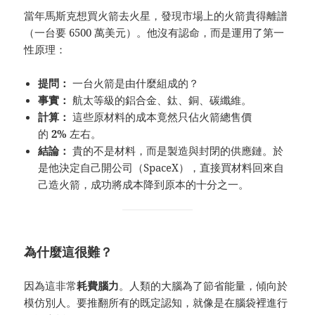
當年馬斯克想買火箭去火星，發現市場上的火箭貴得離譜
（一台要 6500 萬美元）。他沒有認命，而是運用了第一
性原理：
提問：
一台火箭是由什麼組成的？
事實：
航太等級的鋁合金、鈦、銅、碳纖維。
計算：
這些原材料的成本竟然只佔火箭總售價
的
2%
左右。
結論：
貴的不是材料，而是製造與封閉的供應鏈。於
是他決定自己開公司（SpaceX），直接買材料回來自
己造火箭，成功將成本降到原本的十分之一。
為什麼這很難？
因為這非常
耗費腦力
。人類的大腦為了節省能量，傾向於
模仿別人。要推翻所有的既定認知，就像是在腦袋裡進行