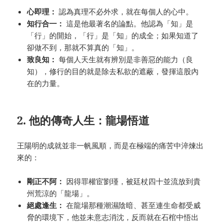
心即理：
認為真理不必外求，就在每個人的心中。
知行合一：
這是他最著名的論點。他認為「知」是
「行」的開始，「行」是「知」的成全；如果知道了
卻做不到，那就不算真的「知」。
致良知：
每個人天生就有辨別是非善惡的能力（良
知），修行的目的就是除去私欲的遮蔽，發揮這股內
在的力量。
2. 他的傳奇人生：龍場悟道
王陽明的成就並非一帆風順，而是在極端的痛苦中淬煉出
來的：
剛正不阿：
因得罪權宦劉瑾，被廷杖四十並流放到貴
州荒涼的「龍場」。
絕處逢生：
在龍場那種潮濕陰暗、甚至連生命都受威
脅的環境下，他並未意志消沈，反而就在石棺中悟出