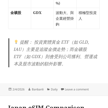
%)
金礦股
GDX
波動大、與
積極型投資
企業經營掛
人
鉤
提醒：
投資實體黃金 ETF（如 GLD,
IAU）主要是追蹤金價走勢；而金礦股
ETF（如 GDX）則會受到公司獲利、營運成
本及股市波動的額外影響。
Posted
Author
Categories
on 黃金 ETF
2/4/2026
Banbanli
Daily
Leave a comment
on
Japan eSIM Comparison