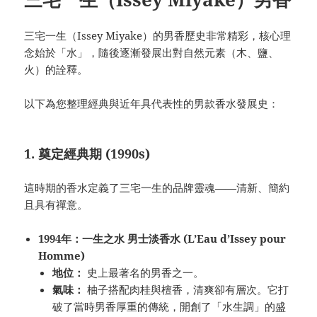
三宅一生（Issey Miyake）的男香歷史非常精彩，核心理
念始於「水」，隨後逐漸發展出對自然元素（木、鹽、
火）的詮釋。
以下為您整理經典與近年具代表性的男款香水發展史：
1. 奠定經典期 (1990s)
這時期的香水定義了三宅一生的品牌靈魂——清新、簡約
且具有禪意。
1994年：一生之水 男士淡香水 (L’Eau d’Issey pour
Homme)
地位：
史上最著名的男香之一。
氣味：
柚子搭配肉桂與檀香，清爽卻有層次。它打
破了當時男香厚重的傳統，開創了「水生調」的盛