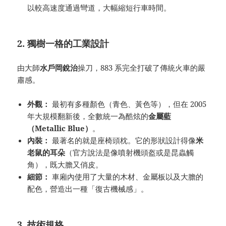
以較高速度通過彎道，大幅縮短行車時間。
2. 獨樹一格的工業設計
由大師
水戶岡銳治
操刀，883 系完全打破了傳統火車的嚴
肅感。
外觀：
最初有多種顏色（青色、黃色等），但在 2005
年大規模翻新後，全數統一為酷炫的
金屬藍
（Metallic Blue）
。
內裝：
最著名的就是座椅頭枕。它的形狀設計得像
米
老鼠的耳朵
（官方說法是像噴射機頭盔或是昆蟲觸
角），既大膽又俏皮。
細節：
車廂內使用了大量的木材、金屬板以及大膽的
配色，營造出一種「復古機械感」。
3. 技術規格