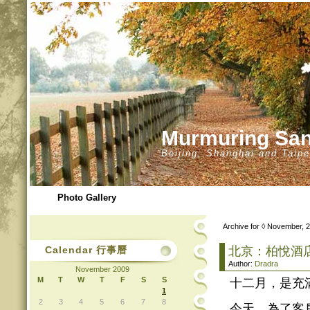
Murmuring 
Beijing, Shanghai and Taipe
Photo Gallery
Archive for ◊ November, 
Calendar 行事曆
北京：柏悅酒店 Par
Author:
Dradra
November 2009
M
T
W
T
F
S
S
十二月，是充
1
2
3
4
5
6
7
8
今天，為了客