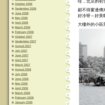
哇，北京的初
October 2008
September 2008
顧不得窗邊傳
June 2008
好冷呀～好美
May 2008
April 2008
大樓外的小區
March 2008
February 2008
October 2007
September 2007
August 2007
July 2007
June 2007
April 2007
March 2007
August 2006
July 2006
June 2006
May 2006
April 2006
March 2006
February 2006
January 2006