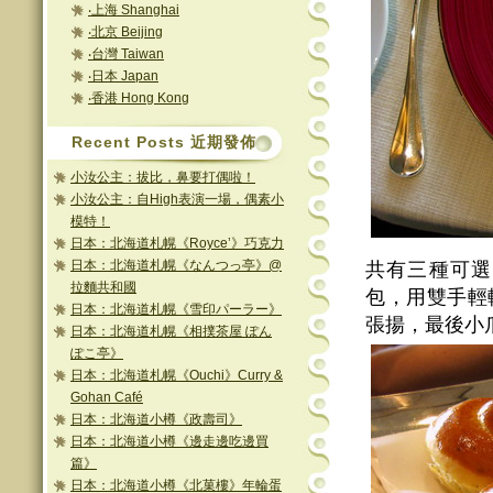
‧上海 Shanghai
‧北京 Beijing
‧台灣 Taiwan
‧日本 Japan
‧香港 Hong Kong
Recent Posts 近期發佈
小汝公主：拔比，鼻要打偶啦！
小汝公主：自High表演一場，偶素小
模特！
日本：北海道札幌《Royce’》巧克力
日本：北海道札幌《なんつっ亭》@
共有三種可選
拉麵共和國
包，用雙手輕
日本：北海道札幌《雪印パーラー》
張揚，最後小
日本：北海道札幌《相撲茶屋 ぽん
ぽこ亭》
日本：北海道札幌《Ouchi》Curry &
Gohan Café
日本：北海道小樽《政壽司》
日本：北海道小樽《邊走邊吃邊買
篇》
日本：北海道小樽《北菓樓》年輪蛋