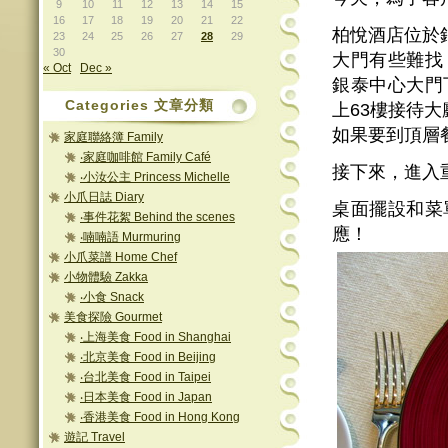
9
10
11
12
13
14
15
16
17
18
19
20
21
22
柏悅酒店位於
23
24
25
26
27
28
29
30
大門有些難找
« Oct
Dec »
銀泰中心大門
Categories 文章分類
上63樓接待大
如果要到頂層
家庭聯絡簿 Family
‧家庭咖啡館 Family Café
接下來，進入
‧小汝公主 Princess Michelle
小爪日誌 Diary
桌面擺設和菜
‧事件花絮 Behind the scenes
應！
‧喃喃語 Murmuring
小爪菜譜 Home Chef
小物體驗 Zakka
‧小食 Snack
美食探險 Gourmet
‧上海美食 Food in Shanghai
‧北京美食 Food in Beijing
‧台北美食 Food in Taipei
‧日本美食 Food in Japan
‧香港美食 Food in Hong Kong
遊記 Travel