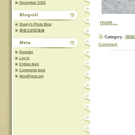
December 2005
Blogroll
more…
Sherry's Photo Blog
便便立的部落格
Category:
‧喃喃語
Meta
Comment
Register
Log in
Entries feed
Comments feed
WordPress.org