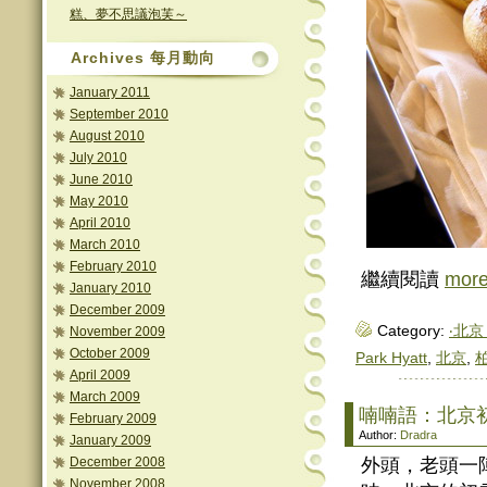
糕、夢不思議泡芙～
Archives 每月動向
January 2011
September 2010
August 2010
July 2010
June 2010
May 2010
April 2010
March 2010
February 2010
繼續閱讀
mor
January 2010
December 2009
Category:
‧北京 
November 2009
October 2009
Park Hyatt
,
北京
,
April 2009
March 2009
喃喃語：北京
February 2009
Author:
Dradra
January 2009
December 2008
外頭，老頭一
November 2008