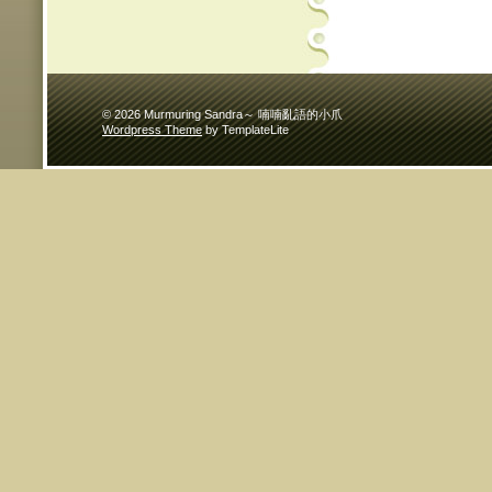
© 2026 Murmuring Sandra～ 喃喃亂語的小爪
Wordpress Theme
by TemplateLite