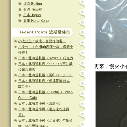
‧北京 Beijing
‧台灣 Taiwan
‧日本 Japan
‧香港 Hong Kong
Recent Posts 近期發佈
小汝公主：拔比，鼻要打偶啦！
小汝公主：自High表演一場，偶素小
模特！
日本：北海道札幌《Royce’》巧克力
日本：北海道札幌《なんつっ亭》@
再來，慢火小
拉麵共和國
日本：北海道札幌《雪印パーラー》
日本：北海道札幌《相撲茶屋 ぽん
ぽこ亭》
日本：北海道札幌《Ouchi》Curry &
Gohan Café
日本：北海道小樽《政壽司》
日本：北海道小樽《邊走邊吃邊買
篇》
日本：北海道小樽《北菓樓》年輪蛋
糕、夢不思議泡芙～