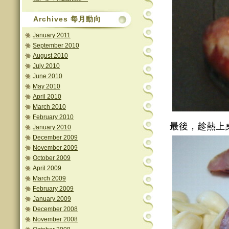
Archives 每月動向
January 2011
September 2010
August 2010
July 2010
June 2010
May 2010
April 2010
March 2010
February 2010
最後，趁熱上
January 2010
December 2009
November 2009
October 2009
April 2009
March 2009
February 2009
January 2009
December 2008
November 2008