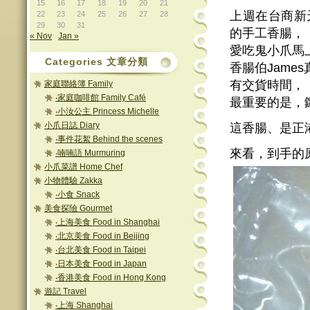
15
16
17
18
19
20
21
上週在台商新
22
23
24
25
26
27
28
29
30
31
的手工香腸，
« Nov
Jan »
愛吃鬼小爪馬
Categories 文章分類
香腸伯Jam
有交貨時間，
家庭聯絡簿 Family
‧家庭咖啡館 Family Café
最重要的是，
‧小汝公主 Princess Michelle
小爪日誌 Diary
這香腸、是正
‧事件花絮 Behind the scenes
來看，到手的
‧喃喃語 Murmuring
小爪菜譜 Home Chef
小物體驗 Zakka
‧小食 Snack
美食探險 Gourmet
‧上海美食 Food in Shanghai
‧北京美食 Food in Beijing
‧台北美食 Food in Taipei
‧日本美食 Food in Japan
‧香港美食 Food in Hong Kong
遊記 Travel
‧上海 Shanghai