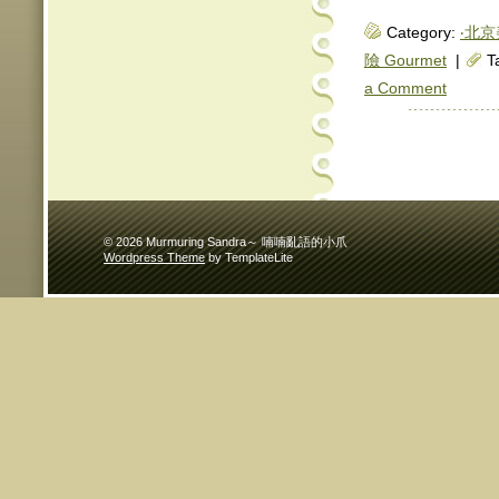
Category:
‧北京美
險 Gourmet
|
T
a Comment
© 2026 Murmuring Sandra～ 喃喃亂語的小爪
Wordpress Theme
by TemplateLite