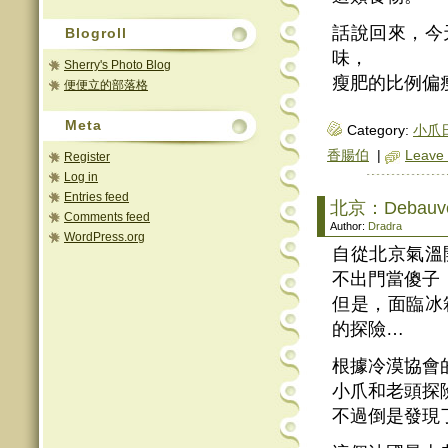
話說回來，今
Blogroll
味，
Sherry's Photo Blog
瘦肥的比例偏
便便立的部落格
Meta
Category:
小爪日
香腸伯
|
Leave
Register
Log in
Entries feed
北京：Debauv
Comments feed
Author:
Dradra
WordPress.org
自從北京氣溫
不出門當傻子
但是，面臨冰
的探險…
根據冷漠協會的I
小爪和老頭探
不過倒是發現了一