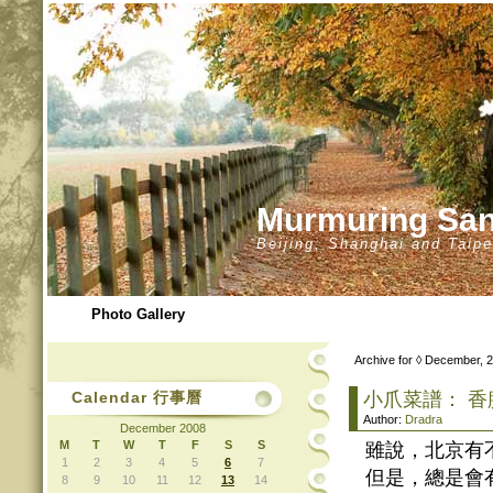
Murmuring 
Beijing, Shanghai and Taipe
Photo Gallery
Archive for ◊ December, 
Calendar 行事曆
小爪菜譜： 
Author:
Dradra
December 2008
M
T
W
T
F
S
S
雖說，北京有
1
2
3
4
5
6
7
但是，總是會
8
9
10
11
12
13
14