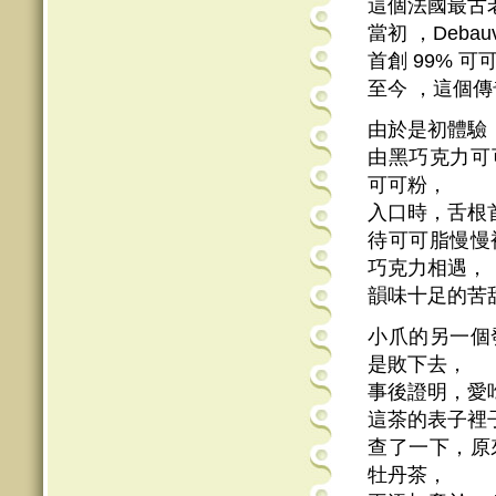
這個法國最古
當初 ，Deb
首創 99% 
至今 ，這個
由於是初體驗
由黑巧克力可
可可粉，
入口時，舌根
待可可脂慢慢
巧克力相遇，
韻味十足的苦
小爪的另一個
是敗下去，
事後證明，愛
這茶的表子裡
查了一下，原
牡丹茶，