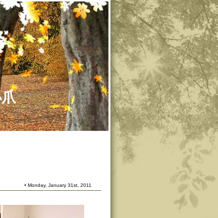
小爪
• Monday, January 31st, 2011