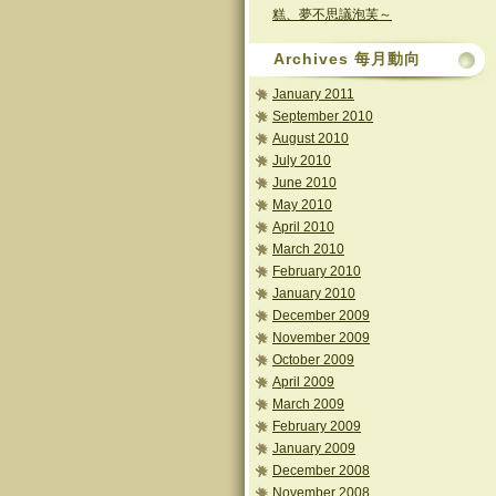
糕、夢不思議泡芙～
Archives 每月動向
January 2011
September 2010
August 2010
July 2010
June 2010
May 2010
April 2010
March 2010
February 2010
January 2010
December 2009
November 2009
October 2009
April 2009
March 2009
February 2009
January 2009
December 2008
November 2008