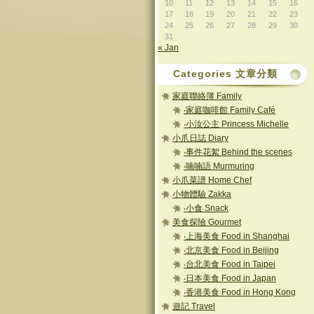
10
11
12
13
14
15
16
17
18
19
20
21
22
23
24
25
26
27
28
29
30
31
« Jan
Categories 文章分類
家庭聯絡簿 Family
‧家庭咖啡館 Family Café
‧小汝公主 Princess Michelle
小爪日誌 Diary
‧事件花絮 Behind the scenes
‧喃喃語 Murmuring
小爪菜譜 Home Chef
小物體驗 Zakka
‧小食 Snack
美食探險 Gourmet
‧上海美食 Food in Shanghai
‧北京美食 Food in Beijing
‧台北美食 Food in Taipei
‧日本美食 Food in Japan
‧香港美食 Food in Hong Kong
遊記 Travel