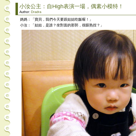
小汝公主：自High表演一場，偶素小模特！
Author:
Dradra
媽媽：「寶貝，我們今天要跟姑姑吃飯喔！」
小汝：「姑姑，是誰？坐對面的那郭，很眼熟捏？」