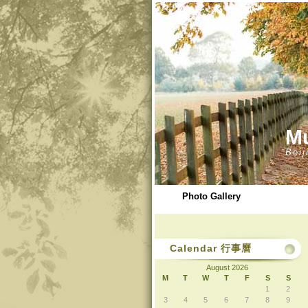
M
Beij
Photo Gallery
Calendar 行事曆
August 2026
M
T
W
T
F
S
S
1
2
3
4
5
6
7
8
9