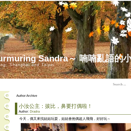
urmuring Sandra～ 喃喃亂語的
ing, Shanghai and Taipei
Author Archive
小汝公主：拔比，鼻要打偶啦！
Author:
Dradra
今天，偶又來找姑姑玩耍，姑姑會抱偶超人飛飛，好好玩～