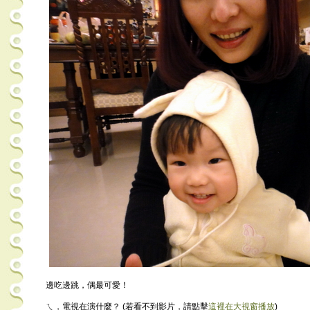
邊吃邊跳，偶最可愛！
ㄟ，電視在演什麼？ (若看不到影片，請點擊
這裡在大視窗播放
)