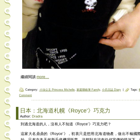
繼續閱讀
more…
Category:
‧小汝公主 Princess Michelle
,
家庭聯絡簿 Family
,
小爪日誌 Diary
|
Tags:
Comment
日本：北海道札幌《Royce’》巧克力
Author:
Dradra
到過北海道的人，沒有人不知道《Royce’》巧克力吧？
這家大名鼎鼎的《Royce’》，初衷只是想用北海道物產，做出不輸國
始，只有在冬天的新千歲機場販賣，沒想到在沒有任何宣傳的情況下，