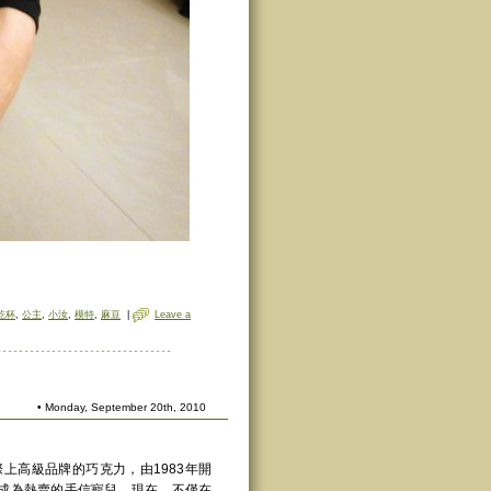
乾杯
,
公主
,
小汝
,
模特
,
麻豆
|
Leave a
• Monday, September 20th, 2010
際上高級品牌的巧克力，由1983年開
成為熱賣的手信寵兒。現在，不僅在