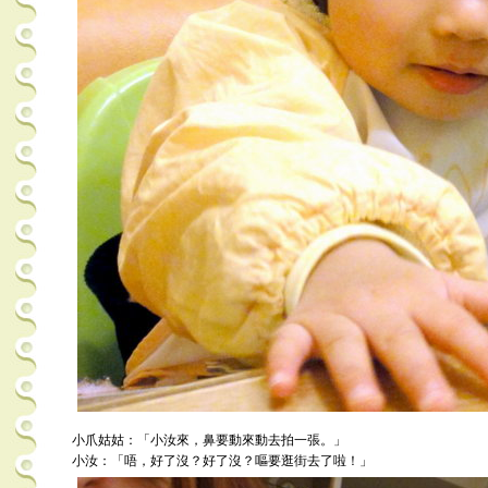
小爪姑姑：「小汝來，鼻要動來動去拍一張。」
小汝：「唔，好了沒？好了沒？嘔要逛街去了啦！」