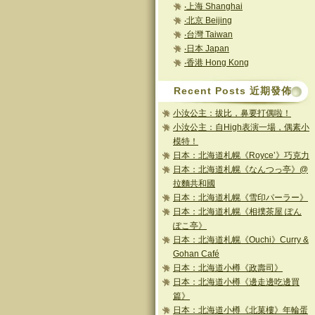
‧上海 Shanghai
‧北京 Beijing
‧台灣 Taiwan
‧日本 Japan
‧香港 Hong Kong
Recent Posts 近期發佈
小汝公主：拔比，鼻要打偶啦！
小汝公主：自High表演一場，偶素小
模特！
日本：北海道札幌《Royce’》巧克力
日本：北海道札幌《なんつっ亭》@
拉麵共和國
日本：北海道札幌《雪印パーラー》
日本：北海道札幌《相撲茶屋 ぽん
ぽこ亭》
日本：北海道札幌《Ouchi》Curry &
Gohan Café
日本：北海道小樽《政壽司》
日本：北海道小樽《邊走邊吃邊買
篇》
日本：北海道小樽《北菓樓》年輪蛋