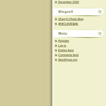
December 2005
Blogroll
Sherry's Photo Blog
便便立的部落格
Meta
Register
Log in
Entries feed
Comments feed
WordPress.org