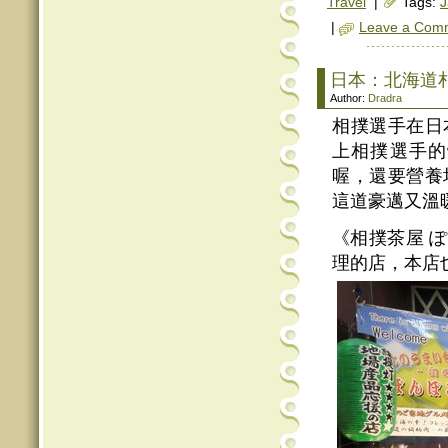
Travel
|
Tags:
J
|
Leave a Com
日本：北海道
Author:
Dradra
相撲選手在日
上相撲選手的
喔，還要營養
這道豪邁又溫
《相撲茶屋 
理的店，本店