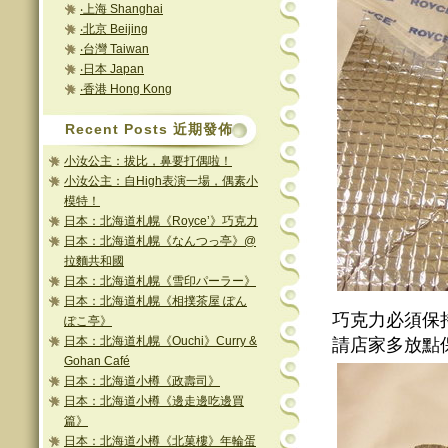
‧上海 Shanghai
‧北京 Beijing
‧台灣 Taiwan
‧日本 Japan
‧香港 Hong Kong
Recent Posts 近期發佈
小汝公主：拔比，鼻要打偶啦！
小汝公主：自High表演一場，偶素小
模特！
日本：北海道札幌《Royce’》巧克力
日本：北海道札幌《なんつっ亭》@
拉麵共和國
日本：北海道札幌《雪印パーラー》
日本：北海道札幌《相撲茶屋 ぽん
巧克力必須保
ぽこ亭》
日本：北海道札幌《Ouchi》Curry &
請店家多放點
Gohan Café
日本：北海道小樽《政壽司》
日本：北海道小樽《邊走邊吃邊買
篇》
日本：北海道小樽《北菓樓》年輪蛋