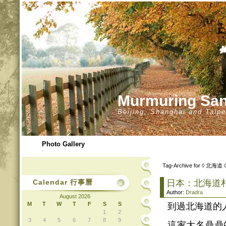
Murmuring 
Beijing, Shanghai and Taipe
Photo Gallery
Tag-Archive for ◊ 北海道 
Calendar 行事曆
日本：北海道札
Author:
Dradra
August 2026
M
T
W
T
F
S
S
到過北海道的人
1
2
3
4
5
6
7
8
9
這家大名鼎鼎