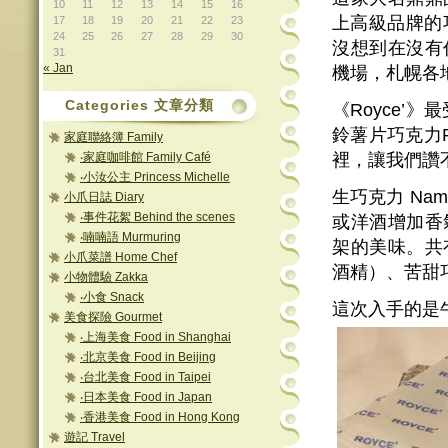
10
11
12
13
14
15
16
上高級品牌的
17
18
19
20
21
22
23
24
25
26
27
28
29
30
沒想到在沒有
31
« Jan
機場，札幌各
Categories 文章分類
《Royce’》
鈴薯片巧克力Po
家庭聯絡簿 Family
‧家庭咖啡館 Family Café
裡，讓我們讚
‧小汝公主 Princess Michelle
生巧克力 Na
小爪日誌 Diary
‧事件花絮 Behind the scenes
或洋酒增加香
‧喃喃語 Murmuring
架的美味。共
小爪菜譜 Home Chef
酒精）、苦甜
小物體驗 Zakka
‧小食 Snack
這次入手的是牛奶
美食探險 Gourmet
‧上海美食 Food in Shanghai
‧北京美食 Food in Beijing
‧台北美食 Food in Taipei
‧日本美食 Food in Japan
‧香港美食 Food in Hong Kong
遊記 Travel