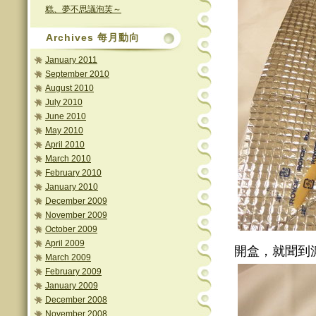
糕、夢不思議泡芙～
Archives 每月動向
January 2011
September 2010
August 2010
July 2010
June 2010
May 2010
April 2010
March 2010
February 2010
January 2010
December 2009
November 2009
October 2009
April 2009
開盒，就聞到
March 2009
February 2009
January 2009
December 2008
November 2008