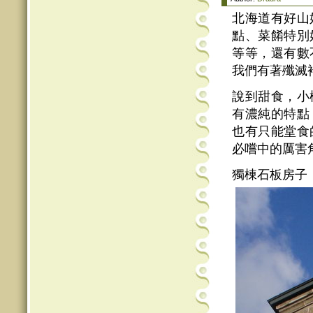
北海道有好山
點、菜餚特別
等等，還有數
我們有著殲滅
說到甜食，小
有濃純的特點
也有只能堂食
必嚐中的厲害
獨棟石板房子