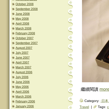
October 2008
September 2008
June 2008
May 2008
April 2008
March 2008
February 2008
October 2007
September 2007
August 2007
July 2007
June 2007
April 2007
March 2007
August 2006
July 2006
June 2006
May 2006
繼續閱讀
mor
April 2006
March 2006
Category:
‧日本 
February 2006
January 2006
Travel
|
Tags:
c