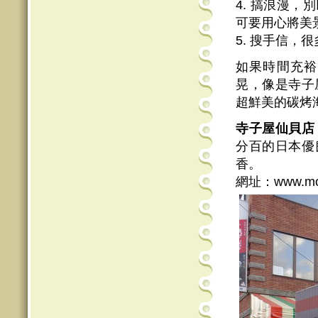
4. 搞浪漫
可要用心將美
5. 搜手信
如果時間充裕
晃，像是寺子
超鮮美的碳烤
寺子屋仙貝店
分百的日本優
香。
網址：www.moch