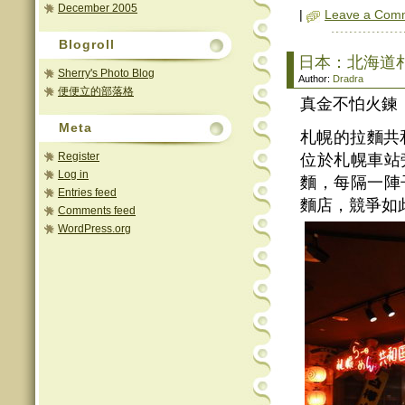
December 2005
|
Leave a Com
Blogroll
日本：北海道
Sherry's Photo Blog
Author:
Dradra
便便立的部落格
真金不怕火鍊
Meta
札幌的拉麵共
Register
位於札幌車站
Log in
麵，每隔一陣
Entries feed
麵店，競爭如
Comments feed
WordPress.org