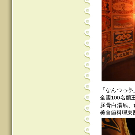
「なんつっ亭」
全國100名
豚骨白湯底、
美食節料理東